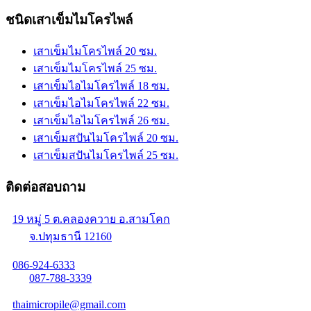
ชนิดเสาเข็มไมโครไพล์
เสาเข็มไมโครไพล์ 20 ซม.
เสาเข็มไมโครไพล์ 25 ซม.
เสาเข็มไอไมโครไพล์ 18 ซม.
เสาเข็มไอไมโครไพล์ 22 ซม.
เสาเข็มไอไมโครไพล์ 26 ซม.
เสาเข็มสปันไมโครไพล์ 20 ซม.
เสาเข็มสปันไมโครไพล์ 25 ซม.
ติดต่อสอบถาม
19 หมู่ 5 ต.คลองควาย อ.สามโคก
จ.ปทุมธานี 12160
086-924-6333
087-788-3339
thaimicropile@gmail.com