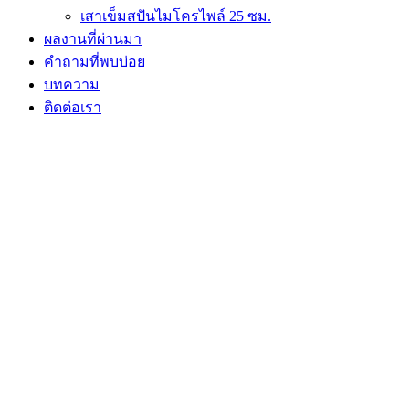
เสาเข็มสปันไมโครไพล์ 25 ซม.
ผลงานที่ผ่านมา
คำถามที่พบบ่อย
บทความ
ติดต่อเรา