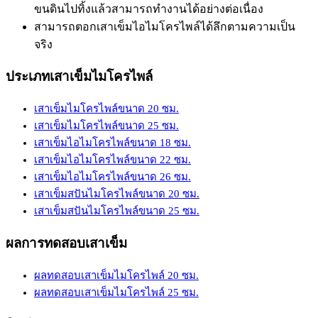
ขนดินไปทิ้งแล้วสามารถทำงานได้อย่างต่อเนื่อง
สามารถตอกเสาเข็มไอไมโครไพล์ได้ลึกตามความเป็น
จริง
ประเภทเสาเข็มไมโครไพล์
เสาเข็มไมโครไพล์ขนาด 20 ซม.
เสาเข็มไมโครไพล์ขนาด 25 ซม.
เสาเข็มไอไมโครไพล์ขนาด 18 ซม.
เสาเข็มไอไมโครไพล์ขนาด 22 ซม.
เสาเข็มไอไมโครไพล์ขนาด 26 ซม.
เสาเข็มสปันไมโครไพล์ขนาด 20 ซม.
เสาเข็มสปันไมโครไพล์ขนาด 25 ซม.
ผลการทดสอบเสาเข็ม
ผลทดสอบเสาเข็มไมโครไพล์ 20 ซม.
ผลทดสอบเสาเข็มไมโครไพล์ 25 ซม.