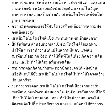
อาคาร จอดรถ ลิฟท์ สระว่ายน้ำ ห้างสรรพสินค้า และแท่น
วางเครื่องจักรหนัก และยังช่วยป้องกัน และแก้ไขปัญหา
อาคาร หรือสิ่งก่อสร้างทรุดตัว เสาเข็มไมโครไพล์จึงเป็น
ฐานรากที่เพิ่ม
ความมั่นคงแข็งแรงให้กับโครงสร้างที่ต้องการความมั่ง
คงแข็งแรงสูง
เสาเข็มไอไมโครไพล์แข็งแรง ทนทาน ขนย้ายสะดวก
ปั้นจั่นพิเศษ สำหรับตอกเสาเข็มไมโครไพล์โดยเฉพาะ
ทำให้สามารถทำงานได้แม้ในสถานที่แคบ แรงสั่น
สะเทือนน้อยมาก จึงไม่ทำให้พื้นที่ใกล้เคียงเกิดความเสีย
หาย และไม่ทำให้เกิดมลพิษทางเสียง
สามารถตอกชิดกับกำแพง ตอกชิดกระจกได้ ผนังบ้าน
หรือที่แคบได้ซึ่งเสาเข็มไอไมโครไพล์ ไม่ทำให้โครงสร้าง
เดิมแตกร้าว
ระหว่างการตอกเสาเข็มไอไมโครไพล์เนื่องจากแรงสั่น
สะเทือนขณะทำงานน้อยมาก ไม่เป็นปัญหากับสถานที่ใกล้
เคียง ไม่มีดินโคลนเลอะเทอะ ทำให้หน้างานสะอาดไม่
ต้องขนดินไปทิ้งประหยัดเวลา และประหยัดค่าใช้จ่ายการ