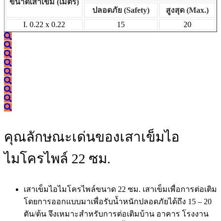
ขนาดเสาเข็ม (เมตร)
ปลอดภัย (Safety)
สูงสุด (Max.)
I. 0.22 x 0.22
15
20
คุณลักษณะเด่นของเสาเข็มไอ
ไมโครไพล์ 22 ซม.
เสาเข็มไอไมโครไพล์ขนาด 22 ซม. เสาเข็มเพื่อการต่อเติม
โดยการออกแบบมาเพื่อรับน้ำหนักปลอดภัยได้ถึง 15 – 20
ตัน/ต้น จึงเหมาะสำหรับการต่อเติมบ้าน อาคาร โรงงาน